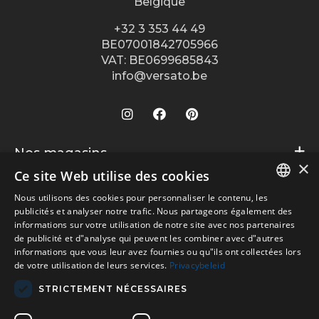
Belgique
+32 3 353 44 49
BE07001842705966
VAT: BE0699685843
info@versato.be
Nos magasins
×
Ce site Web utilise des cookies
Versato info
Bruges
Nous utilisons des cookies pour personnaliser le contenu, les
Hasselt
DUTCH
Informations générales
Service après vente
publicités et analyser notre trafic. Nous partageons également des
Louvain
informations sur votre utilisation de notre site avec nos partenaires
A propos de Versato
FR
Conditions générales
de publicité et d"analyse qui peuvent les combiner avec d"autres
Paiements sécurisés via
Ostende
informations que vous leur avez fournies ou qu"ils ont collectées lors
Contact
Disclaimer
de votre utilisation de leurs services.
Privacybeleid
Turnhout
Magasins
Politique de confidentialité
Wijnegem Shopping Center
STRICTEMENT NÉCESSAIRES
Versato recrute
Transport sécurisé via
Woluwe Shopping Center