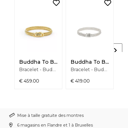
Buddha To Buddha
Buddha To Buddha
Bracelet - Buddha To Buddha Armband J263GV D
Bracelet - Buddha To Buddha Armband J082 E+
€ 459.00
€ 419.00
€ 
Mise à taille gratuite des montres
6 magasins en Flandre et 1 à Bruxelles