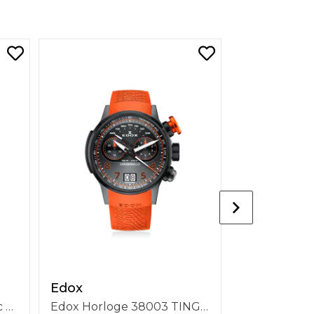
Edox
Edox
Delfin Mecano Automatic Damascus Steel, Boîtier 40mm, Cadran Gris, Bracelet Acier, Etanchéité 200m, Limited Edition 85310 3DM NGIN
Edox Horloge 38003 TINGNOCAO GNO Chronorally Chronograph