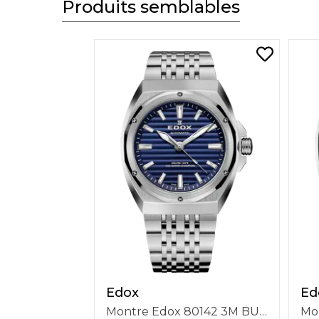
Produits semblables
Edox
Ed
Montre Edox 80142 3M BUIN Delfin 1973 The Original 41mm Automatique 3 Aiguilles, Bracelet Acier, Cadran Bleu, Étanchéité 20 ATM