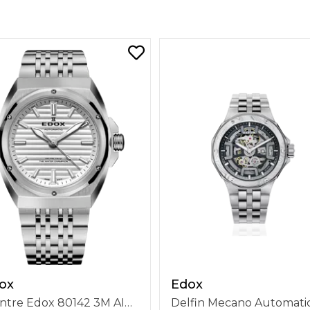
ox
Edox
Montre Edox 80142 3M AIN Delfin 1973 The Original 41mm Automatique 3 Aiguilles, Bracelet Acier, Cadran Argenté, Étanchéité 20 ATM