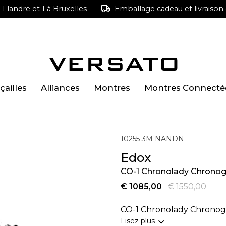
Flandre et 1 à Bruxelles
Emballage cadeau et livraison g
çailles
Alliances
Montres
Montres Connecté
10255 3M NANDN
Edox
CO-1 Chronolady Chrono
€ 1085,00
€ 1550,00
CO-1 Chronolady Chrono
Lisez plus