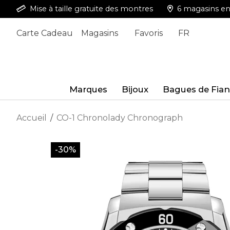
Mise à taille gratuite des montres
6 magasins en 
Carte Cadeau
Magasins
Favoris
FR
Marques
Bijoux
Bagues de Fian
Accueil
/
CO-1 Chronolady Chronograph
-30%