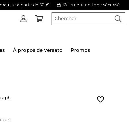
ratuite à partir de 60 €
Paiement en ligne sécurisé
es
À propos de Versato
Promos
graph
graph