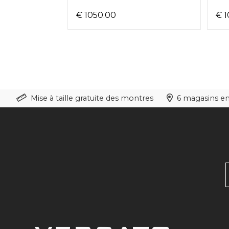
€ 1050.00
€ 1
Mise à taille gratuite des montres
6 magasins en 