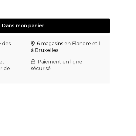
Dans
mon
panier
e des
6 magasins en Flandre et 1
à Bruxelles
et
Paiement en ligne
ir de
sécurisé
h