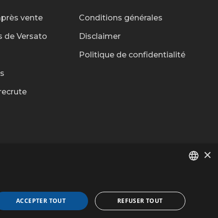
après vente
Conditions générales
s de Versato
Disclaimer
Politique de confidentialité
s
recrute
×
DUTCH
Contactez-nous
FR
ACCEPTER TOUT
REFUSER TOUT
t sécurisé via