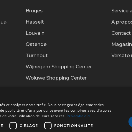
Bruges
Service 
Hasselt
A propo
que
Louvain
Contact
Ostende
Magasin
Turnhout
Versato 
Wijnegem Shopping Center
Woluwe Shopping Center
cités et analyser notre trafic. Nous partageons également des
s de publicité et d"analyse qui peuvent les combiner avec d"autres
 de votre utilisation de leurs services.
Privacybeleid
Transpor
CE
CIBLAGE
FONCTIONNALITÉ