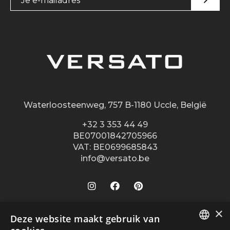
Waterloosteenweg, 757 B-1180 Uccle, België
+32 3 353 44 49
BE07001842705966
VAT: BE0699685843
info@versato.be
×
Onze winkels
Deze website maakt gebruik van