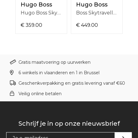
Hugo Boss
Hugo Boss
H
Hugo Boss Skytraveller Pro 1514346
Boss Skytraveller 1514350
€ 359.00
€ 449.00
€ 
Gratis maatvoering op uurwerken
6 winkels in vlaanderen en 1 in Brussel
Geschenkverpakking en gratis levering vanaf €60
Veilig online betalen
Schrijf je in op onze nieuwsbrief