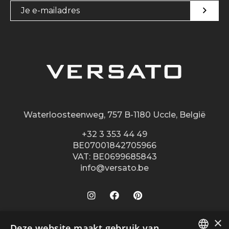
Waterloosteenweg, 757 B-1180 Uccle, België
+32 3 353 44 49
BE07001842705966
VAT: BE0699685843
info@versato.be
×
Onze winkels
Deze website maakt gebruik van