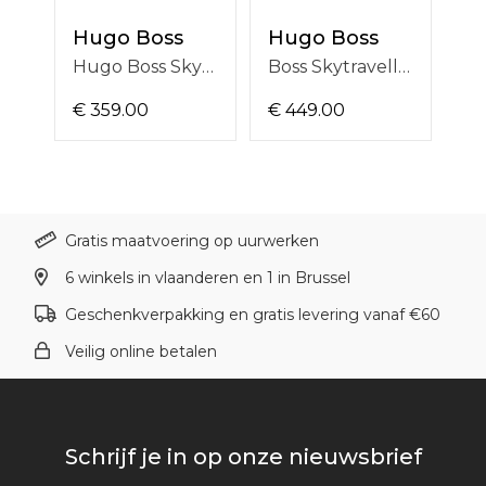
Hugo Boss
Hugo Boss
H
Hugo Boss Skytraveller Pro 1514346
Boss Skytraveller 1514350
€ 359.00
€ 449.00
€ 
Gratis maatvoering op uurwerken
6 winkels in vlaanderen en 1 in Brussel
Geschenkverpakking en gratis levering vanaf €60
Veilig online betalen
Schrijf je in op onze nieuwsbrief