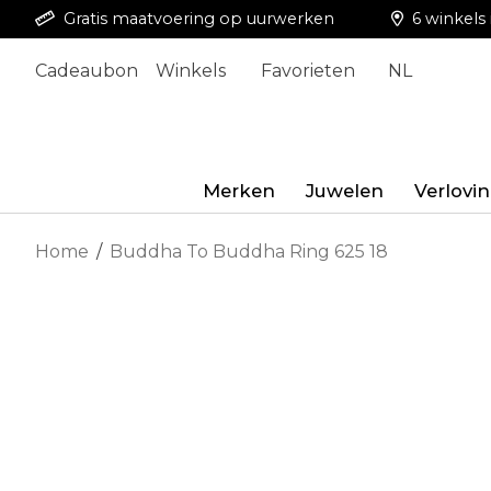
Gratis maatvoering op uurwerken
6 winkels 
Cadeaubon
Winkels
Favorieten
NL
Merken
Juwelen
Verlovi
Home
/
Buddha To Buddha Ring 625 18