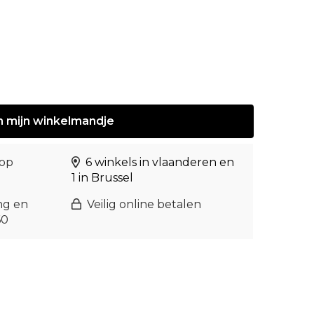
n
mijn
winkelmandje
 op
6 winkels in vlaanderen en
1 in Brussel
ng en
Veilig online betalen
60