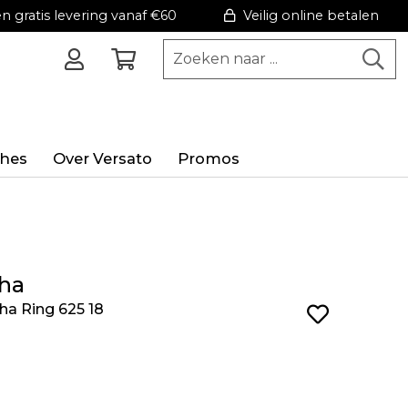
 gratis levering vanaf €60
Veilig online betalen
hes
Over Versato
Promos
ha
ha Ring 625 18