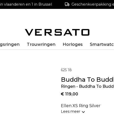
in vlaanderen en 1 in Brussel
Geschenkverpakking en
ngsringen
Trouwringen
Horloges
Smartwatc
625 18
Buddha To Budd
Ringen - Buddha To Budd
€ 119,00
Ellen XS Ring Silver
Lees meer