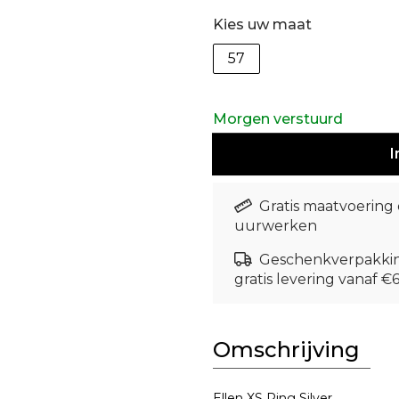
Kies uw maat
57
Morgen verstuurd
I
Gratis maatvoering
uurwerken
Geschenkverpakki
gratis levering vanaf €
Omschrijving
Ellen XS Ring Silver