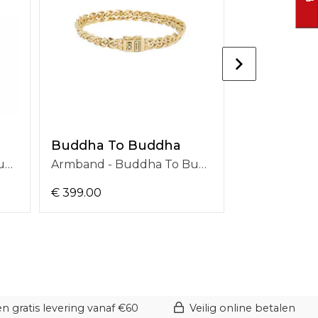
Buddha To Buddha
Buddha To
Armband - Buddha To Buddha Armband J082 C+
Armband - Buddha To Buddha Armband J211GV D
€ 399.00
€ 299.00
 gratis levering vanaf €60
Veilig online betalen