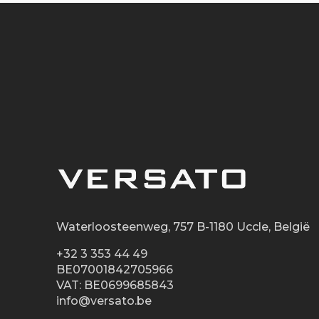
Waterloosteenweg, 757 B-1180 Uccle, België
+32 3 353 44 49
BE07001842705966
VAT: BE0699685843
info@versato.be