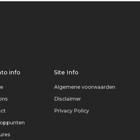
to info
Site Info
ce
Algemene voorwaarden
ons
Disclaimer
ct
Privacy Policy
ooppunten
ures