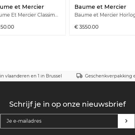
ume et Mercier
Baume et Mercier
Baume Et Mercier Classima 40mm, Donker Bruine Lederen Band, Zilverkleurige Wijzerplaat, 5 ATM, Quartz BMM0A10882
150.00
€ 3550.00
in vlaanderen en 1 in Brussel
Geschenkverpakking en
Schrijf je in op onze nieuwsbrief