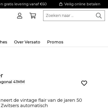
 gratis levering vanaf €60
Veilig online betalen
hes
Over Versato
Promos
r
cagonal 41MM
eert de vintage flair van de jaren 50
 Zwitsers automatisch