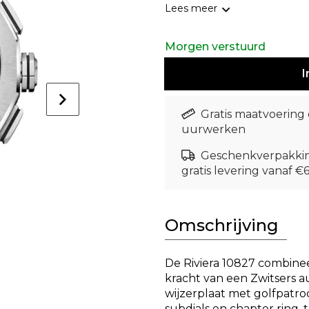
chronograafuurwerk. 
Lees meer
contrasteert prachtig
terwijl de
wijzers en i
Morgen verstuurd
optimale leesbaarheid.
De twaalfhoekige kas
I
kaliber
, dat garant sta
10 ATM waterdichtheid
horloge zowel stijlvol a
Gratis maatvoering
zelfverzekerde man die
uurwerken
Geschenkverpakki
gratis levering vanaf €
Omschrijving
De
Riviera 10827
combineer
kracht van een Zwitsers 
wijzerplaat met golfpatr
subdials en chapter ring
, 