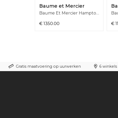
rcier
Baume et Mercier
Ba
Baume Et Mercier Joia De Baume & Mercier 28mm, Blauwe Lederen Band, Zilverkleurige Wijzerplaat, 5 ATM, Quartz BMM0A10847
Baume Et Mercier Hampton 28 X 17.75mm, Taupe Lederen Band, Zilverkleurige Wijzerplaat, 5 ATM, Quartz BMM0A10859
€ 1350.00
€ 1
Gratis maatvoering op uurwerken
6 winkels 