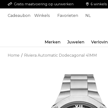
Gratis maatvoering op uurwerken
6 winkels 
Cadeaubon
Winkels
Favorieten
NL
Merken
Juwelen
Verlovi
Home
/
Riviera Automatic Dodecagonal 41MM