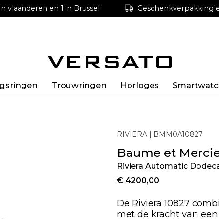
in vlaanderen en 1 in Brussel
Geschenkverpakking en
ngsringen
Trouwringen
Horloges
Smartwatc
RIVIERA
| BMM0A10827
Baume et Mercie
Riviera Automatic Dode
€ 4200,00
De
Riviera 10827
combin
met de kracht van een