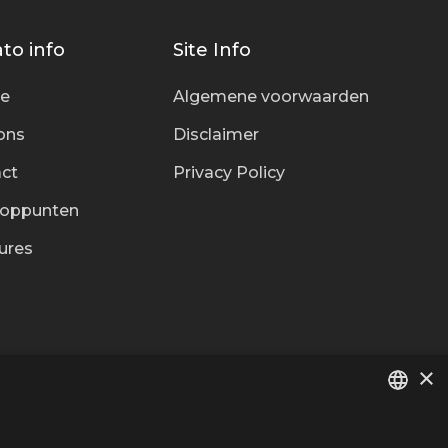
to info
Site Info
ce
Algemene voorwaarden
ons
Disclaimer
ct
Privacy Policy
ooppunten
ures
×
DUTCH