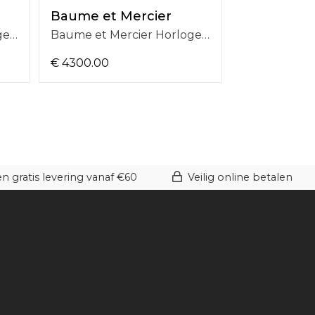
Baume et Mercier
Baume et 
Baume et Mercier Horloge BMM0A10773 Clifton Automatic 39MM
Baume et Mercier Horloge BMM0A10822 Riviera Automatic 39mm
€ 4300.00
€ 3700.00
 gratis levering vanaf €60
Veilig online betalen