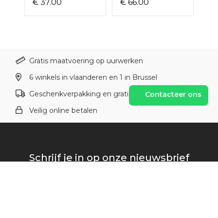
€ 37.00
€ 66.00
€ 
Gratis maatvoering op uurwerken
6 winkels in vlaanderen en 1 in Brussel
Geschenkverpakking en gratis levering vanaf €60
Contacteer ons
Veilig online betalen
Schrijf je in op onze nieuwsbrief