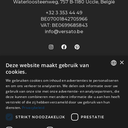
Waterloosteenweg, 757 B-1180 Uccle, België
+32 3 353 44 49
BE07001842705966
VAT: BE0699685843
info@versato.be
×
Onze winkels
Deze website maakt gebruik van
cookies.
Versato info
Brugge
DUTCH
We gebruiken cookies om inhoud en advertenties te personaliseren
Hasselt
Site Info
Service
en om ons verkeer te analyseren. We delen ook informatie over uw
FR
Leuven
gebruik van onze site met onze advertentie- en analysepartners, die
Over ons
Algemene voorwaarden
deze kunnen combineren met andere informatie die u aan hen heeft
Veilig betalen met
Oostende
verstrekt of die zij hebben verzameld door uw gebruik van hun
Contact
Disclaimer
diensten.
Privacybeleid
Turnhout
Verkooppunten
Privacy Policy
Wijnegem Shopping Center
STRIKT NOODZAKELIJK
PRESTATIE
Vacatures
Bezorgd door
Woluwe Shopping Center