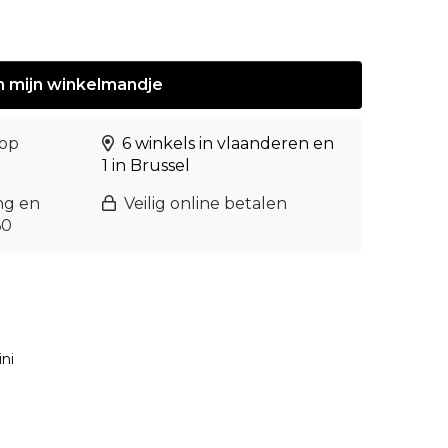
n
mijn
winkelmandje
 op
6 winkels in vlaanderen en
1 in Brussel
ng en
Veilig online betalen
60
ni