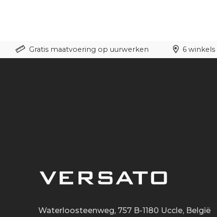
Gratis maatvoering op uurwerken
6 winkels 
Waterloosteenweg, 757 B-1180 Uccle, België