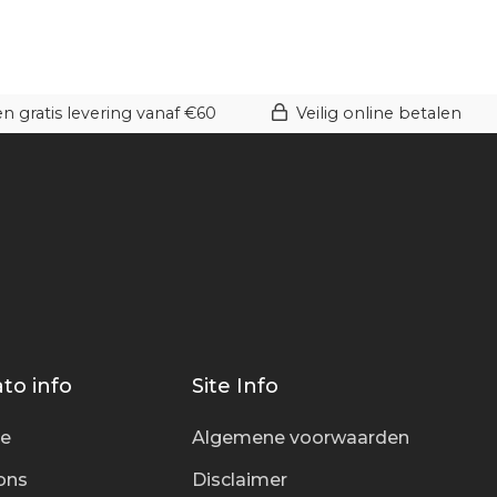
 gratis levering vanaf €60
Veilig online betalen
to info
Site Info
ce
Algemene voorwaarden
ons
Disclaimer