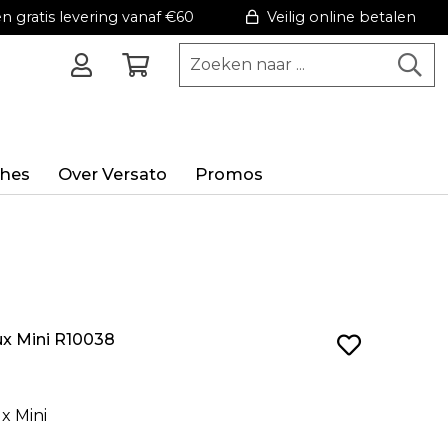
 gratis levering vanaf €60
Veilig online betalen
hes
Over Versato
Promos
x Mini R10038
x Mini