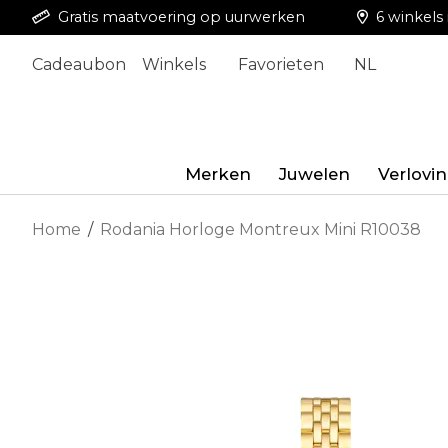
Gratis maatvoering op uurwerken
6 winkels 
Cadeaubon
Winkels
Favorieten
NL
Merken
Juwelen
Verlovi
Home
/
Rodania Horloge Montreux Mini R10038