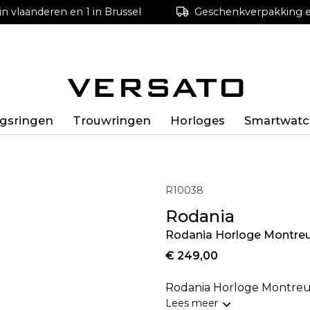
in vlaanderen en 1 in Brussel
Geschenkverpakking en
ngsringen
Trouwringen
Horloges
Smartwatc
R10038
Rodania
Rodania Horloge Montreu
€ 249,00
Rodania Horloge Montreu
Lees meer