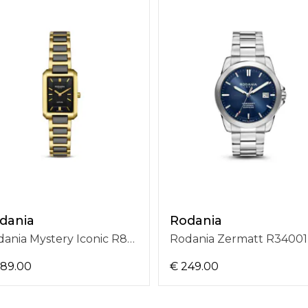
dania
Rodania
Rodania Mystery Iconic R85006
Rodania Zermatt R34001
289.00
€ 249.00