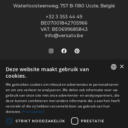
Waterloosteenweg, 757 B-1180 Uccle, België
+32 3 353 44 49
BE07001842705966
VAT: BE0699685843
info@versato.be
×
Onze winkels
Deze website maakt gebruik van
cookies.
Versato info
Brugge
DUTCH
We gebruiken cookies om inhoud en advertenties te personaliseren
Hasselt
Site Info
Service
en om ons verkeer te analyseren. We delen ook informatie over uw
FR
Leuven
gebruik van onze site met onze advertentie- en analysepartners, die
Over ons
Algemene voorwaarden
deze kunnen combineren met andere informatie die u aan hen heeft
Veilig betalen met
Oostende
verstrekt of die zij hebben verzameld door uw gebruik van hun
Contact
Disclaimer
diensten.
Privacybeleid
Turnhout
Verkooppunten
Privacy Policy
Wijnegem Shopping Center
STRIKT NOODZAKELIJK
PRESTATIE
Vacatures
Bezorgd door