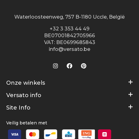
Waterloosteenweg, 757 B-1180 Uccle, België
+32 3 353 44 49
BE07001842705966
VAT: BE0699685843
info@versato.be
Onze winkels
Versato info
Brugge
Hasselt
Site Info
Service
Leuven
Over ons
Algemene voorwaarden
Veilig betalen met
Oostende
Contact
Disclaimer
Turnhout
Verkooppunten
Privacy Policy