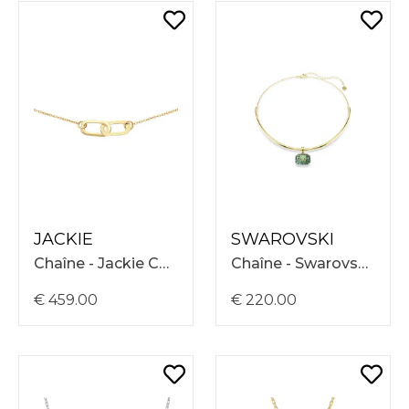
JACKIE
SWAROVSKI
Chaîne - Jackie Collier Cannaregio - 40-42,5-45cm JKN24.462
Chaîne - Swarovski Sublima Chocker Necklace 33-40 5760763
€ 459.00
€ 220.00