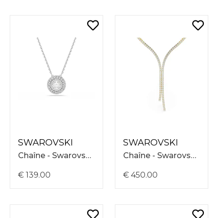
SWAROVSKI
SWAROVSKI
Chaîne - Swarovski Sublima Necklace 38-45 5738246
Chaîne - Swarovski Matrix Necklace 36-43 5750601
€ 139.00
€ 450.00