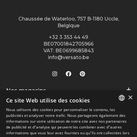
Chaussée de Waterloo, 757 B-1180 Uccle,
Belgique
+32 3 353 44 49
BE07001842705966
VAT: BE0699685843
info@versato.be
Nos magasins
×
Ce site Web utilise des cookies
Versato info
Bruges
Nous utilisons des cookies pour personnaliser le contenu, les
Hasselt
DUTCH
Informations générales
Service après vente
publicités et analyser notre trafic. Nous partageons également des
Louvain
informations sur votre utilisation de notre site avec nos partenaires
A propos de Versato
FR
Conditions générales
de publicité et d"analyse qui peuvent les combiner avec d"autres
Paiements sécurisés via
Ostende
Contact
informations que vous leur avez fournies ou qu"ils ont collectées lors
Disclaimer