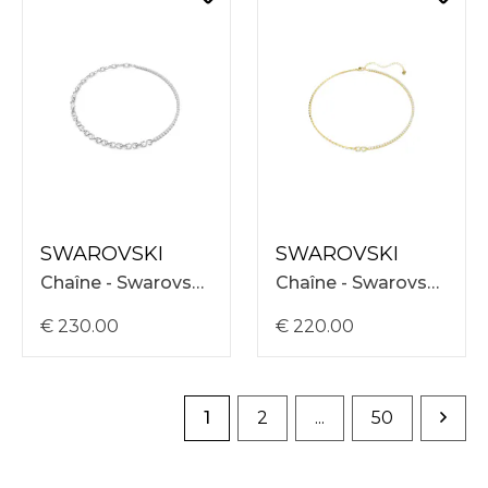
SWAROVSKI
SWAROVSKI
Chaîne - Swarovski Matrix Necklace Mix 38-45 5747732
Chaîne - Swarovski Matrix Necklace Chain 38-45 5747717
€ 230.00
€ 220.00
1
2
...
50