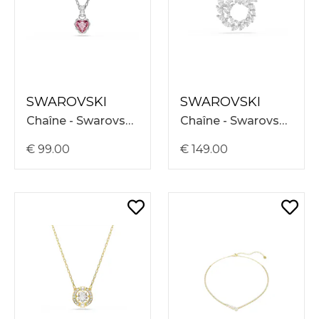
SWAROVSKI
SWAROVSKI
Chaîne - Swarovski Mp Chroma Necklace 38-45 5757789
Chaîne - Swarovski Mesmera Necklace 38-45 5759837
€ 99.00
€ 149.00