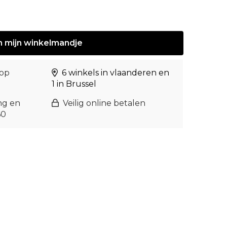
n
mijn
winkelmandje
 op
6 winkels in vlaanderen en
1 in Brussel
ng en
Veilig online betalen
60