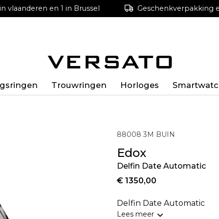
in vlaanderen en 1 in Brussel
Geschenkverpakking en
ngsringen
Trouwringen
Horloges
Smartwatc
88008 3M BUIN
Edox
Delfin Date Automatic
€ 1350,00
Delfin Date Automatic
Lees meer