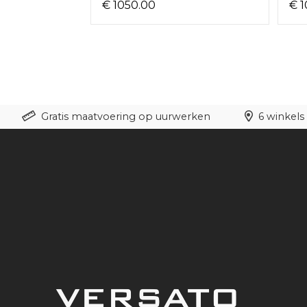
€ 1050.00
€ 1
Gratis maatvoering op uurwerken
6 winkels 