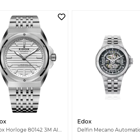
ox
Edox
Edox Horloge 80142 3M AIN Delfin 1973 The Original 41mm Automatish, 3 Wijzers, Stalen Band, Zilverkleurige Wijzerplaat, Waterdichtheid 20 ATM