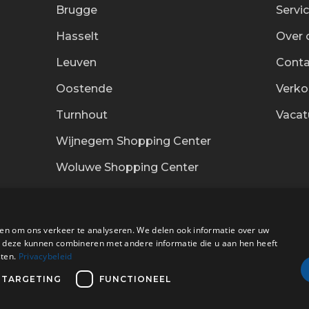
Brugge
Servi
Hasselt
Over 
Leuven
Conta
Oostende
Verk
Turnhout
Vacat
Wijnegem Shopping Center
Woluwe Shopping Center
en om ons verkeer te analyseren. We delen ook informatie over uw
ie deze kunnen combineren met andere informatie die u aan hen heeft
sten.
Privacybeleid
Bezorg
TARGETING
FUNCTIONEEL