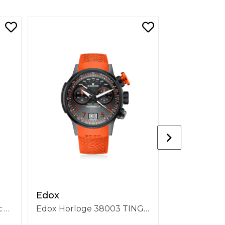
Edox
Edox
Delfin Mecano Automatic Damascus Steel, Kast 40mm, Grijze Wijzerplaat, Zilverkleurige Stalen Band, 200m Waterdichtheid, Limited Edition 85310 3DM NGIN
Edox Horloge 38003 TINGNOCAO GNO Chronorally Chronograph