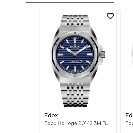
Edox
Ed
Edox Horloge 80142 3M BUIN Delfin 1973 The Original 41mm Automatish, 3 Wijzers, Stalen Band, Blauwe Wijzerplaat, Waterdichtheid 20 ATM