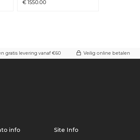
€ 1550.00
€ 1890.00
 gratis levering vanaf €60
Veilig online betalen
to info
Site Info