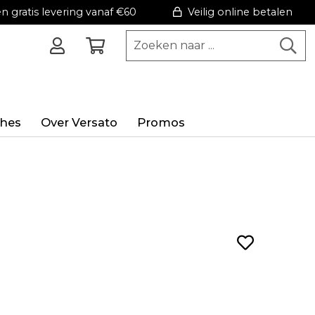
 gratis levering vanaf €60
Veilig online betalen
hes
Over Versato
Promos