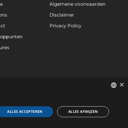
ce
Algemene voorwaarden
ons
Disclaimer
ct
Privacy Policy
ooppunten
ures
×
DUTCH
Contacteer ons
FR
ALLES ACCEPTEREN
ALLES AFWIJZEN
d door