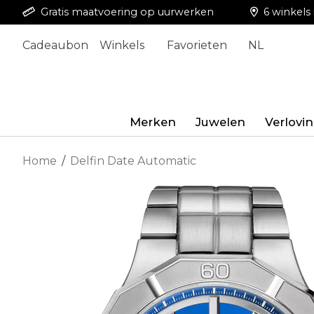
Gratis maatvoering op uurwerken
6 winkels 
Cadeaubon
Winkels
Favorieten
NL
Merken
Juwelen
Verlovi
Home
/
Delfin Date Automatic