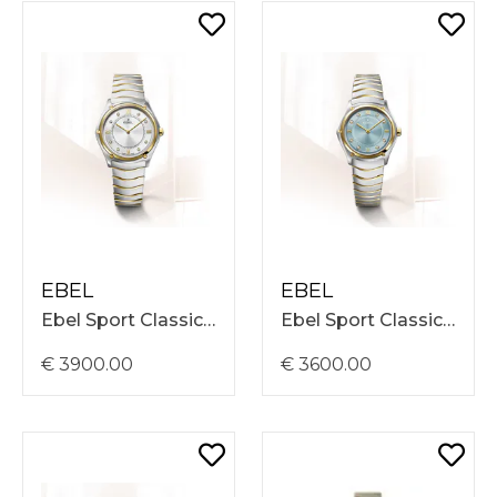
EBEL
EBEL
Ebel Sport Classic 33mm, Stalen En 18Kt Goud Band, Zilverkleurige Met 8 Diamanten (0,031Ct) Wijzerplaat, 5 ATM, Swiss Movement 1216739
Ebel Sport Classic 29mm, Stalen En 18Kt Goud Band, Blauwe Met 8 Diamanten (0,031Ct) Wijzerplaat, 5 ATM, Swiss Movement 1216731
€ 3900.00
€ 3600.00