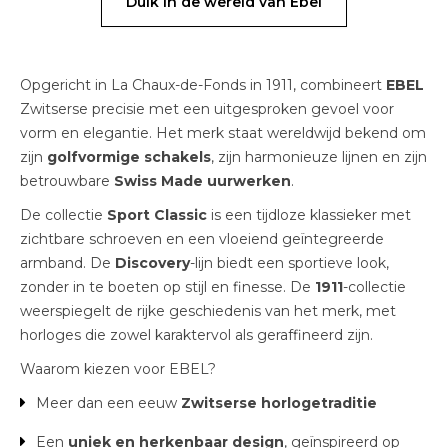
Duik in de wereld van Ebel
Opgericht in La Chaux-de-Fonds in 1911, combineert
EBEL
Zwitserse precisie met een uitgesproken gevoel voor
vorm en elegantie. Het merk staat wereldwijd bekend om
zijn
golfvormige schakels
, zijn harmonieuze lijnen en zijn
betrouwbare
Swiss Made uurwerken
.
De collectie
Sport Classic
is een tijdloze klassieker met
zichtbare schroeven en een vloeiend geïntegreerde
armband. De
Discovery
-lijn biedt een sportieve look,
zonder in te boeten op stijl en finesse. De
1911
-collectie
weerspiegelt de rijke geschiedenis van het merk, met
horloges die zowel karaktervol als geraffineerd zijn.
Waarom kiezen voor EBEL?
Meer dan een eeuw
Zwitserse horlogetraditie
Een
uniek en herkenbaar design
, geïnspireerd op