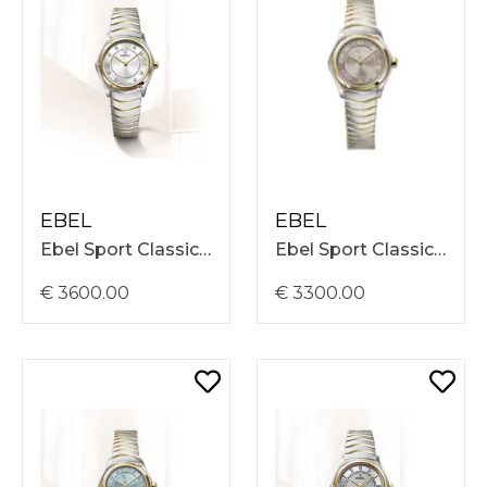
EBEL
EBEL
Ebel Sport Classic 29mm, Stalen En 18Kt Goud Band, Zilverkleurige Met 8 Diamanten (0,031Ct) Wijzerplaat, 5 ATM, Swiss Movement 1216729
Ebel Sport Classic 24mm, Stalen En 18Kt Goud Band, Bruine Met 8 Diamanten (0,031Ct) Wijzerplaat, 5 ATM, Swiss Movement 1216737
€ 3600.00
€ 3300.00