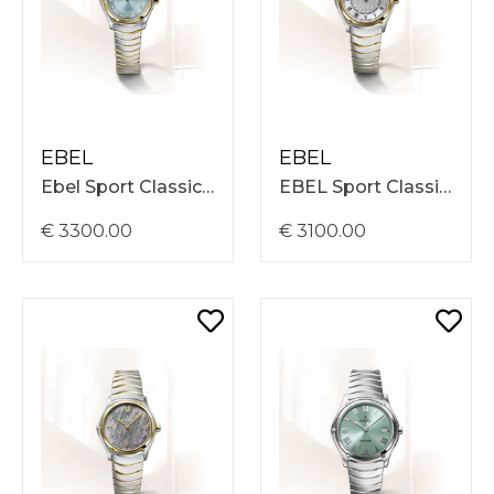
EBEL
EBEL
Ebel Sport Classic 24mm, Stalen En 18Kt Goud Band, Blauwe Met 8 Diamanten (0,031Ct) Wijzerplaat, 5 ATM, Swiss Movement 1216738
EBEL Sport Classic 1216697 horloge – Dames – Quartz – Staal & 18K goud – 29 mm
€ 3300.00
€ 3100.00