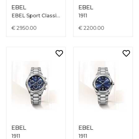
EBEL
EBEL
EBEL Sport Classic 1216652 – Automatisch horloge 37 mm
1911
€ 2950.00
€ 2200.00
EBEL
EBEL
1911
1911