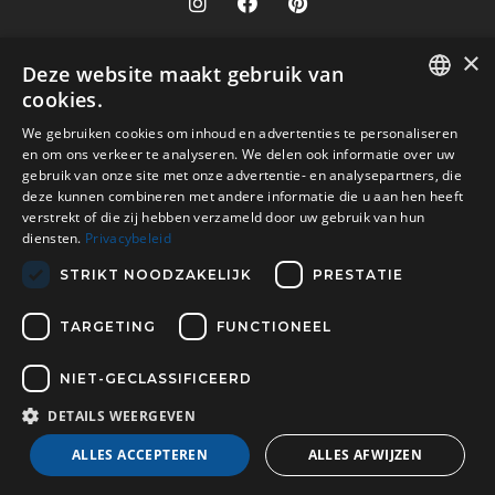
×
Onze winkels
Deze website maakt gebruik van
cookies.
Versato info
Brugge
DUTCH
We gebruiken cookies om inhoud en advertenties te personaliseren
Hasselt
Site Info
Service
en om ons verkeer te analyseren. We delen ook informatie over uw
FR
Leuven
gebruik van onze site met onze advertentie- en analysepartners, die
Over ons
Algemene voorwaarden
deze kunnen combineren met andere informatie die u aan hen heeft
Veilig betalen met
Oostende
Contact
verstrekt of die zij hebben verzameld door uw gebruik van hun
Disclaimer
diensten.
Privacybeleid
Turnhout
Verkooppunten
Privacy Policy
Wijnegem Shopping Center
STRIKT NOODZAKELIJK
PRESTATIE
Vacatures
Bezorgd door
Woluwe Shopping Center
TARGETING
FUNCTIONEEL
Contacteer ons
NIET-GECLASSIFICEERD
DETAILS WEERGEVEN
Copyright © 2026 Versato. All Rights Reserved | Powered by
ALLES ACCEPTEREN
ALLES AFWIJZEN
Tilroy
Filter resultaten