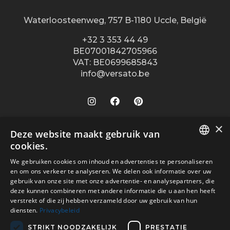
Waterloosteenweg, 757 B-1180 Uccle, België
+32 3 353 44 49
BE07001842705966
VAT: BE0699685843
info@versato.be
×
Onze winkels
Deze website maakt gebruik van
cookies.
Versato info
Brugge
DUTCH
We gebruiken cookies om inhoud en advertenties te personaliseren
Hasselt
Site Info
Service
en om ons verkeer te analyseren. We delen ook informatie over uw
FR
Leuven
gebruik van onze site met onze advertentie- en analysepartners, die
Over ons
Algemene voorwaarden
deze kunnen combineren met andere informatie die u aan hen heeft
Veilig betalen met
Oostende
Contact
verstrekt of die zij hebben verzameld door uw gebruik van hun
Disclaimer
diensten.
Privacybeleid
Turnhout
Verkooppunten
Privacy Policy
Wijnegem Shopping Center
STRIKT NOODZAKELIJK
PRESTATIE