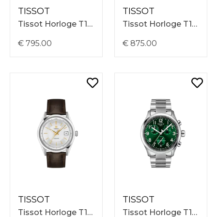
TISSOT
TISSOT
Tissot Horloge T1658071104100 Gentleman Powermatic 80 38mm, Blauwe Wijzerplaat
Tissot Horloge T1574071104100 Visodate Powermatic 80 39mm, Blauwe Wijzerplaat, Stalen Band
€ 795.00
€ 875.00
TISSOT
TISSOT
Tissot Horloge T1574071603100 Visodate Powermatic 80 39mm, Zilverkleurige Wijzerplaat, Bruine Lederen Band
Tissot Horloge T1164171109200 Chrono L Quartz 42mm, Groene Wijzerplaat, Stalen Band