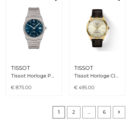
TISSOT
TISSOT
Tissot Horloge PRX/MSR/A/TI/TI/BLUE Automatisch, Blauwe Wijzerplaat, Titaan Band T1378074404100
Tissot Horloge Classic Dream 40mm Automatisch, Ivoorkleurige Wijzerplaat, Bruine Band T1584073626100
€ 875.00
€ 495.00
1
2
...
6