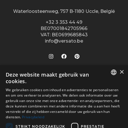
Waterloosteenweg, 757 B-1180 Uccle, België
+32 3 353 44 49
BE07001842705966
VAT: BE0699685843
info@versato.be
×
Onze winkels
Deze website maakt gebruik van
cookies.
Versato info
Brugge
DUTCH
We gebruiken cookies om inhoud en advertenties te personaliseren
Hasselt
Site Info
Service
en om ons verkeer te analyseren. We delen ook informatie over uw
FR
Leuven
gebruik van onze site met onze advertentie- en analysepartners, die
Over ons
Algemene voorwaarden
deze kunnen combineren met andere informatie die u aan hen heeft
Veilig betalen met
Oostende
Contact
verstrekt of die zij hebben verzameld door uw gebruik van hun
Disclaimer
diensten.
Privacybeleid
Turnhout
Verkooppunten
Privacy Policy
Wijnegem Shopping Center
STRIKT NOODZAKELIJK
PRESTATIE