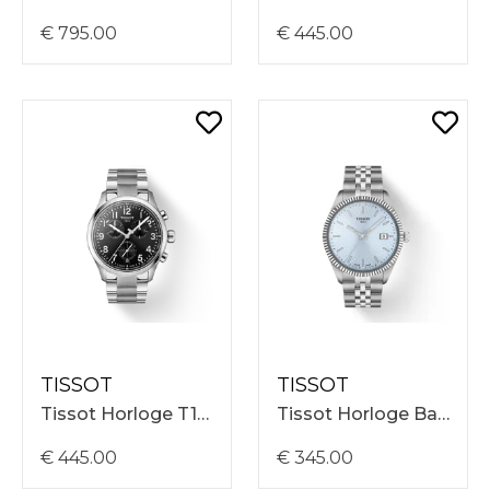
€ 795.00
€ 445.00
TISSOT
TISSOT
Tissot Horloge T1164171105200 Chrono L Quartz 42mm, Zwarte Wijzerplaat, Stalen Band
Tissot Horloge Ballade 40mm, Ijsblauwe Wijzerplaat, Stalen Band T1564101135100
€ 445.00
€ 345.00