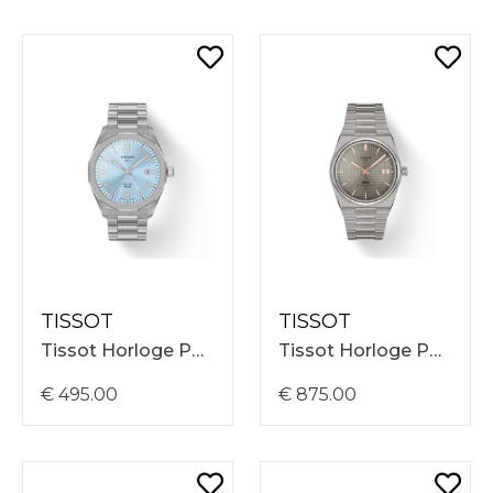
TISSOT
TISSOT
Tissot Horloge PRC 100 Solar 39mm, Ijsblauwe Wijzerplaat, Stalen Band T1514221135100
Tissot Horloge PRX/MSR/A/TI/TI/ANTH Automatisch, Titane, Anthraciete Wijzerplaat T1378074406100
€ 495.00
€ 875.00