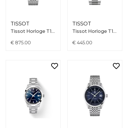
TISSOT
TISSOT
Tissot Horloge T1574071105100 Visodate Powermatic 80 39mm, Zwarte Wijzerplaat, Stalen Band
Tissot Horloge T1164171104200 Chrono L Quartz 42mm, Blauwe Wijzerplaat, Stalen Band
€ 875.00
€ 445.00