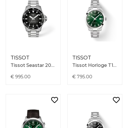
TISSOT
TISSOT
Tissot Seastar 2000 44mm, Stalen Band, Grijze Wijzerplaat, 60 ATM, Automatisch T1209071105100
Tissot Horloge T1658071109100 Gentleman Powermatic 80 38mm, Zwarte Wijzerplaat
€ 995.00
€ 795.00