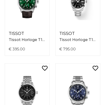
TISSOT
TISSOT
Tissot Horloge T1164171609200 Chrono L Quartz 42mm, Groene Wijzerplaat, Brown Lederen Band
Tissot Horloge T1658071105100 Gentleman Powermatic 80 38mm, Zwarte Wijzerplaat
€ 395.00
€ 795.00