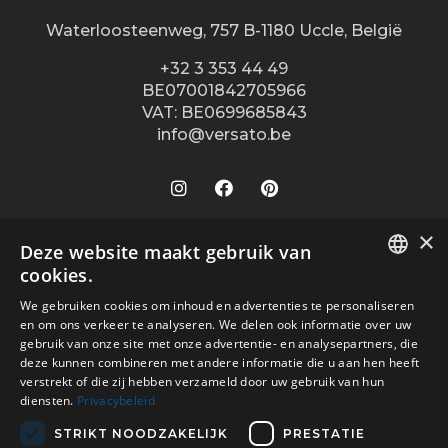
Waterloosteenweg, 757 B-1180 Uccle, België
+32 3 353 44 49
BE07001842705966
VAT: BE0699685843
info@versato.be
×
Onze winkels
Deze website maakt gebruik van
cookies.
Versato info
Brugge
DUTCH
We gebruiken cookies om inhoud en advertenties te personaliseren
Hasselt
Site Info
Service
en om ons verkeer te analyseren. We delen ook informatie over uw
FR
Leuven
gebruik van onze site met onze advertentie- en analysepartners, die
Over ons
Algemene voorwaarden
deze kunnen combineren met andere informatie die u aan hen heeft
Veilig betalen met
Oostende
verstrekt of die zij hebben verzameld door uw gebruik van hun
Contact
Disclaimer
diensten.
Privacybeleid
Turnhout
Verkooppunten
Privacy Policy
Wijnegem Shopping Center
STRIKT NOODZAKELIJK
PRESTATIE
Vacatures
Bezorgd door