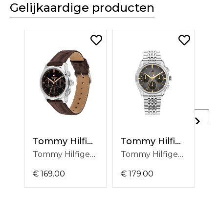
Gelijkaardige producten
Tommy Hilfiger
Tommy Hilfiger
Tommy Hilfiger Bryant 1710808
Tommy Hilfiger Bryant 1710812
€ 169.00
€ 179.00
€ 