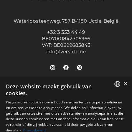
Waterloosteenweg, 757 B-1180 Uccle, België
+32 3 353 44 49
BE07001842705966
VAT: BE0699685843
info@versato.be
×
Onze winkels
Deze website maakt gebruik van
cookies.
Versato info
Brugge
DUTCH
We gebruiken cookies om inhoud en advertenties te personaliseren
Hasselt
Site Info
Service
en om ons verkeer te analyseren. We delen ook informatie over uw
FR
Leuven
gebruik van onze site met onze advertentie- en analysepartners, die
Over ons
Algemene voorwaarden
deze kunnen combineren met andere informatie die u aan hen heeft
Veilig betalen met
Oostende
verstrekt of die zij hebben verzameld door uw gebruik van hun
Contact
Disclaimer
diensten.
Privacybeleid
Turnhout