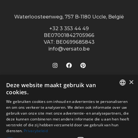
Waterloosteenweg, 757 B-1180 Uccle, België
+32 3 353 44 49
BE07001842705966
VAT: BE0699685843
info@versato.be
×
Onze winkels
Deze website maakt gebruik van
cookies.
Versato info
Brugge
DUTCH
We gebruiken cookies om inhoud en advertenties te personaliseren
Hasselt
Site Info
Service
en om ons verkeer te analyseren. We delen ook informatie over uw
FR
Leuven
gebruik van onze site met onze advertentie- en analysepartners, die
Over ons
Algemene voorwaarden
deze kunnen combineren met andere informatie die u aan hen heeft
Veilig betalen met
Oostende
verstrekt of die zij hebben verzameld door uw gebruik van hun
Contact
Disclaimer
diensten.
Privacybeleid
Turnhout
Verkooppunten
Privacy Policy