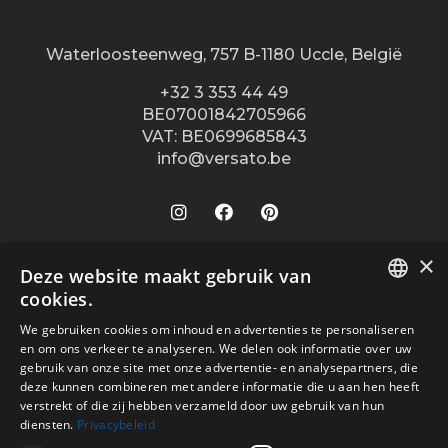
Waterloosteenweg, 757 B-1180 Uccle, België
+32 3 353 44 49
BE07001842705966
VAT: BE0699685843
info@versato.be
×
Onze winkels
Deze website maakt gebruik van
cookies.
Versato info
Brugge
DUTCH
We gebruiken cookies om inhoud en advertenties te personaliseren
Hasselt
Site Info
Service
en om ons verkeer te analyseren. We delen ook informatie over uw
FR
Leuven
gebruik van onze site met onze advertentie- en analysepartners, die
Over ons
Algemene voorwaarden
deze kunnen combineren met andere informatie die u aan hen heeft
Veilig betalen met
Oostende
verstrekt of die zij hebben verzameld door uw gebruik van hun
Contact
Disclaimer
diensten.
Privacybeleid
Turnhout
Verkooppunten
Privacy Policy