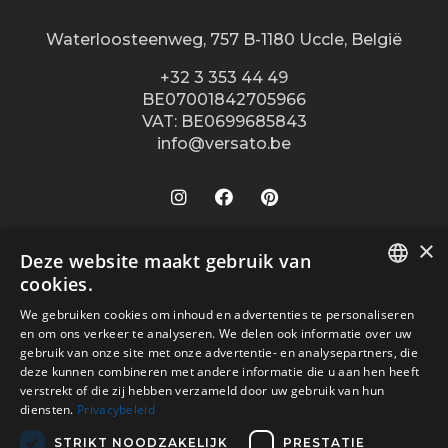
Waterloosteenweg, 757 B-1180 Uccle, België
+32 3 353 44 49
BE07001842705966
VAT: BE0699685843
info@versato.be
×
Onze winkels
Deze website maakt gebruik van
cookies.
Versato info
Brugge
DUTCH
We gebruiken cookies om inhoud en advertenties te personaliseren
Hasselt
Site Info
Service
en om ons verkeer te analyseren. We delen ook informatie over uw
FR
Leuven
gebruik van onze site met onze advertentie- en analysepartners, die
Over ons
Algemene voorwaarden
deze kunnen combineren met andere informatie die u aan hen heeft
Veilig betalen met
Oostende
Contact
verstrekt of die zij hebben verzameld door uw gebruik van hun
Disclaimer
diensten.
Privacybeleid
Turnhout
Verkooppunten
Privacy Policy
Wijnegem Shopping Center
STRIKT NOODZAKELIJK
PRESTATIE