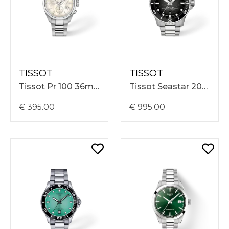
TISSOT
TISSOT
Tissot Pr 100 36mm, Stalen Band, Wit Parelmoer Wijzerplaat, 10 ATM, Quartz T1502171111100
Tissot Seastar 2000 44mm, Stalen Band, Grijze Wijzerplaat, 60 ATM, Automatisch T1209071105100
€ 395.00
€ 995.00