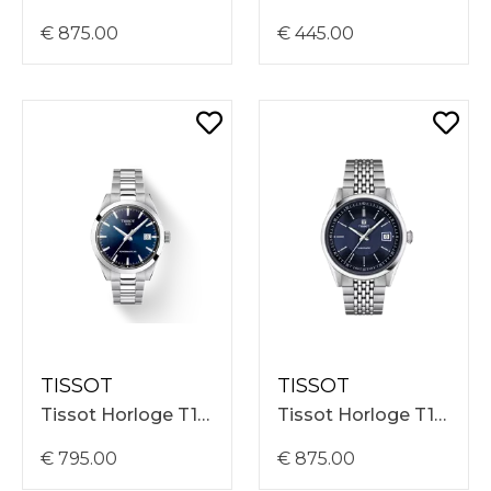
€ 875.00
€ 445.00
TISSOT
TISSOT
Tissot Horloge T1658071104100 Gentleman Powermatic 80 38mm, Blauwe Wijzerplaat
Tissot Horloge T1574071104100 Visodate Powermatic 80 39mm, Blauwe Wijzerplaat, Stalen Band
€ 795.00
€ 875.00