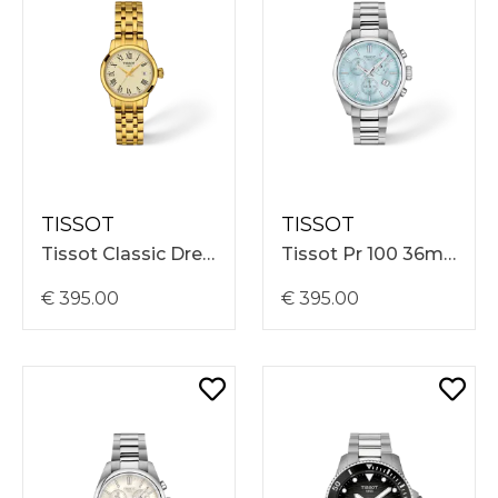
TISSOT
TISSOT
Tissot Classic Dream 28mm, Goudkleurige Stalen Band, Ivoor Wijzerplaat, 5 ATM, Quartz T1292103326300
Tissot Pr 100 36mm, Stalen Band, Blauwe Parelmoer Wijzerplaat, 10 ATM, Quartz T1502171113100
€ 395.00
€ 395.00