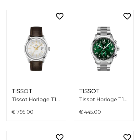
TISSOT
TISSOT
Tissot Horloge T1574071603100 Visodate Powermatic 80 39mm, Zilverkleurige Wijzerplaat, Bruine Lederen Band
Tissot Horloge T1164171109200 Chrono L Quartz 42mm, Groene Wijzerplaat, Stalen Band
€ 795.00
€ 445.00