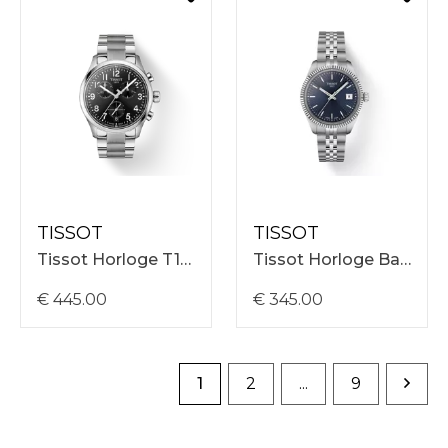
TISSOT
TISSOT
Tissot Horloge T1164171105200 Chrono L Quartz 42mm, Zwarte Wijzerplaat, Stalen Band
Tissot Horloge Ballade 34mm, Blauwe Wijzerplaat, Stalen Band T1562101104100
€ 445.00
€ 345.00
1
2
...
9