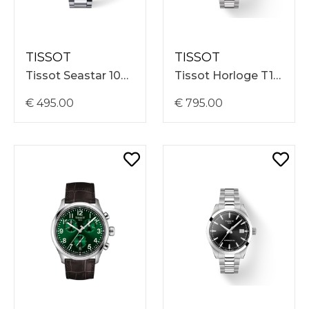
TISSOT
TISSOT
Tissot Seastar 1000 40mm, Stalen Band, Turquoise Wijzerplaat, 30 ATM, Quartz T1204101109100
Tissot Horloge T1658071109100 Gentleman Powermatic 80 38mm, Zwarte Wijzerplaat
€ 495.00
€ 795.00