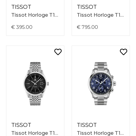
TISSOT
TISSOT
Tissot Horloge T1164171609200 Chrono L Quartz 42mm, Groene Wijzerplaat, Brown Lederen Band
Tissot Horloge T1658071105100 Gentleman Powermatic 80 38mm, Zwarte Wijzerplaat
€ 395.00
€ 795.00
TISSOT
TISSOT
Tissot Horloge T1574071105100 Visodate Powermatic 80 39mm, Zwarte Wijzerplaat, Stalen Band
Tissot Horloge T1164171104200 Chrono L Quartz 42mm, Blauwe Wijzerplaat, Stalen Band