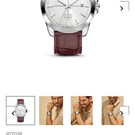
R17028