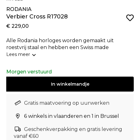
RODANIA
Verbier Cross R17028
€ 229,00
Alle Rodania horloges worden gemaakt uit
roestvrij staal en hebben een Swiss made
gangwerk, een krasbestendig saffierglas en een
Lees meer
garantie van 3 jaar. Na registratie van het
aangekocht horloge op de officiële Rodania
Morgen verstuurd
website wordt de garantie verlengd tot 5 jaar. Dit
horloge heeft een echte seventies vormgeving. Dit
In
winkelmandje
model maakt deel uit van de Verbier Cross
collectie.
Gratis maatvoering op uurwerken
6 winkels in vlaanderen en 1 in Brussel
Geschenkverpakking en gratis levering
vanaf €60