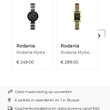
Rodania
Rodania
R
Rodania Mystery Classic R85001
Rodania Mystery Iconic R85006
€ 249.00
€ 289.00
€ 
Gratis maatvoering op uurwerken
6 winkels in vlaanderen en 1 in Brussel
Geschenkverpakking en gratis levering vanaf €60