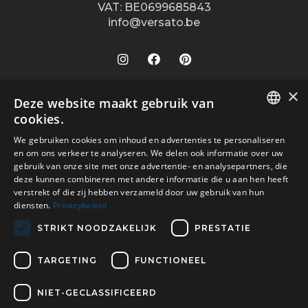
VAT: BE0699685843
info@versato.be
×
Onze winkels
Deze website maakt gebruik van
cookies.
Versato info
Brugge
DUTCH
We gebruiken cookies om inhoud en advertenties te personaliseren
Hasselt
Site Info
Service
en om ons verkeer te analyseren. We delen ook informatie over uw
FR
Leuven
gebruik van onze site met onze advertentie- en analysepartners, die
Over ons
Algemene voorwaarden
deze kunnen combineren met andere informatie die u aan hen heeft
Veilig betalen met
Oostende
verstrekt of die zij hebben verzameld door uw gebruik van hun
Contact
Disclaimer
diensten.
Privacybeleid
Turnhout
Verkooppunten
Privacy Policy
Wijnegem Shopping Center
STRIKT NOODZAKELIJK
PRESTATIE
Vacatures
Bezorgd door
Woluwe Shopping Center
TARGETING
FUNCTIONEEL
Contacteer ons
NIET-GECLASSIFICEERD