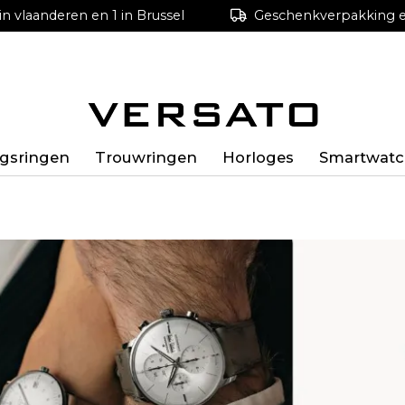
in vlaanderen en 1 in Brussel
Geschenkverpakking en
ngsringen
Trouwringen
Horloges
Smartwatc