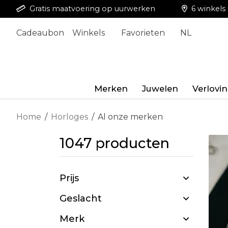
Gratis maatvoering op uurwerken
6 winkels 
Cadeaubon
Winkels
Favorieten
NL
Merken
Juwelen
Verlovi
Home
/
Horloges
/
Al onze merken
1047 producten
Prijs
Geslacht
Merk