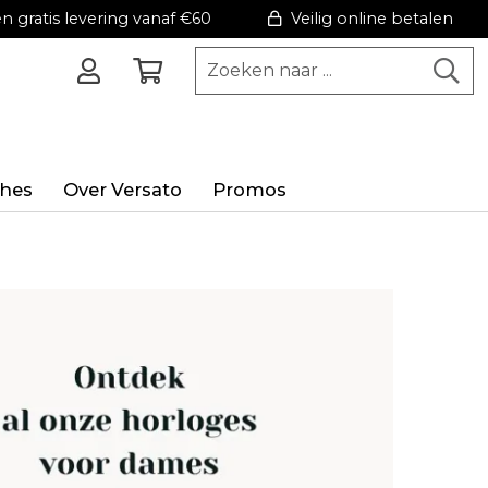
 gratis levering vanaf €60
Veilig online betalen
hes
Over Versato
Promos