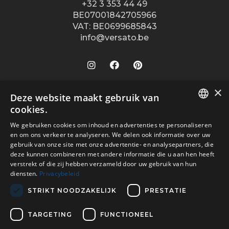
+32 3 353 44 49
BE07001842705966
VAT: BE0699685843
info@versato.be
×
Onze winkels
Deze website maakt gebruik van
cookies.
Versato info
Brugge
DUTCH
We gebruiken cookies om inhoud en advertenties te personaliseren
Hasselt
Site Info
Service
en om ons verkeer te analyseren. We delen ook informatie over uw
FR
Leuven
gebruik van onze site met onze advertentie- en analysepartners, die
Over ons
Algemene voorwaarden
deze kunnen combineren met andere informatie die u aan hen heeft
Veilig betalen met
Oostende
Contact
verstrekt of die zij hebben verzameld door uw gebruik van hun
Disclaimer
diensten.
Privacybeleid
Turnhout
Verkooppunten
Privacy Policy
Wijnegem Shopping Center
STRIKT NOODZAKELIJK
PRESTATIE
Vacatures
Bezorgd door
Woluwe Shopping Center
TARGETING
FUNCTIONEEL
Contacteer ons