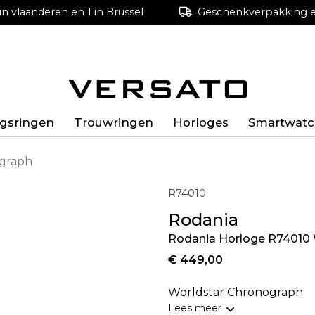
in vlaanderen en 1 in Brussel
Geschenkverpakking en
ngsringen
Trouwringen
Horloges
Smartwatc
ograph
R74010
Rodania
Rodania Horloge R74010 
€ 449,00
Worldstar Chronograph
Lees meer