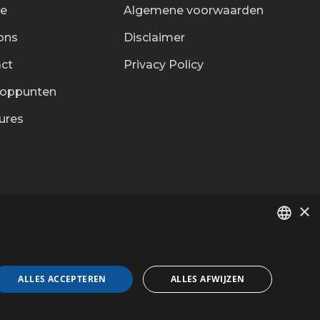
ce
Algemene voorwaarden
ons
Disclaimer
ct
Privacy Policy
ooppunten
ures
×
DUTCH
Contacteer ons
FR
ALLES ACCEPTEREN
ALLES AFWIJZEN
d door