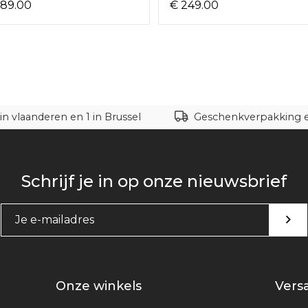
289.00
€ 249.00
in vlaanderen en 1 in Brussel
Geschenkverpakking en
Schrijf je in op onze nieuwsbrief
Onze winkels
Versa