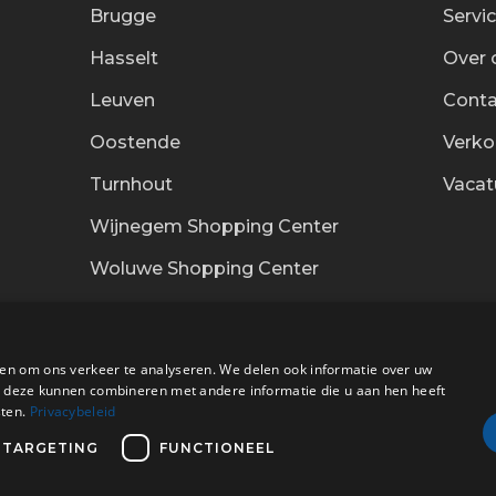
Brugge
Servi
Hasselt
Over 
Leuven
Conta
Oostende
Verk
Turnhout
Vacat
Wijnegem Shopping Center
Woluwe Shopping Center
en om ons verkeer te analyseren. We delen ook informatie over uw
ie deze kunnen combineren met andere informatie die u aan hen heeft
sten.
Privacybeleid
Bezorg
TARGETING
FUNCTIONEEL