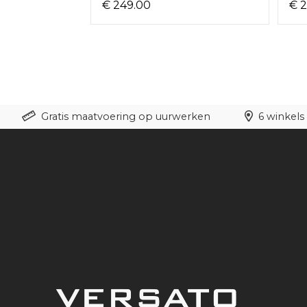
€ 249.00
€ 
Gratis maatvoering op uurwerken
6 winkels 