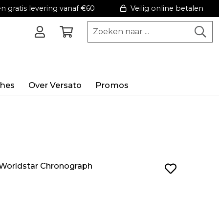
 gratis levering vanaf €60
Veilig online betalen
hes
Over Versato
Promos
Worldstar Chronograph