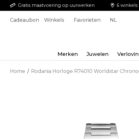
Gratis maatvoering op uurwerken
6 winkels 
Cadeaubon
Winkels
Favorieten
NL
Merken
Juwelen
Verlovi
Home
/
Rodania Horloge R74010 Worldstar Chron