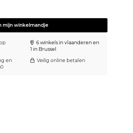
n
mijn
winkelmandje
 op
6 winkels in vlaanderen en
1 in Brussel
ng en
Veilig online betalen
60