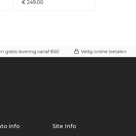
€ 249.00
€ 159.00
 gratis levering vanaf €60
Veilig online betalen
to info
Site Info