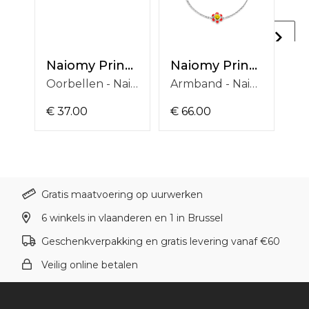
Naiomy Princess
Naiomy Princess
Oorbellen - Naiomy Princess Oorbellen Zilver Wit *PB117
Armband - Naiomy Princess Armband Zilver Wit *PH098
€ 37.00
€ 66.00
€ 
Gratis maatvoering op uurwerken
6 winkels in vlaanderen en 1 in Brussel
Geschenkverpakking en gratis levering vanaf €60
Veilig online betalen